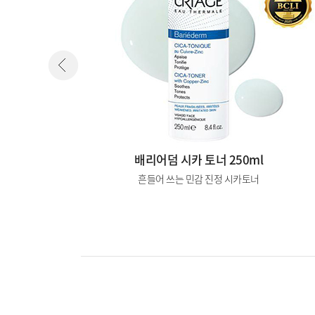
l 1+1
배리어덤 시카 토너 250ml
 워터
흔들어 쓰는 민감 진정 시카토너