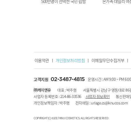
500만명이 선택한 국민 립밤
온가족 데일리 
이용약관
ㅣ
개인정보처리방침
ㅣ
이메일무단수집거부
ㅣ
02-3487-4815
고객지원
운영시간 : AM 9:00 ~ PM 6:
㈜케이엔유
대표 : 박주형 서울특별시 강남구 영동대로 86길
사업자 등록번호 : 214-86-33536
사업자 정보확인
통신판매업신고번
개인정보책임자 : 박주형 전자메일 :
uriage.cs@knucos.com
C
OPYRIGHT(C) ©2017 KNU COSMETICS. ALL RIGHTS RESERVED.