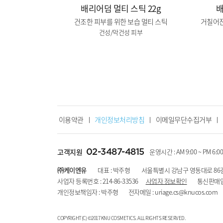
배리어덤 멀티 스틱 22g
배
건조한 피부를 위한 보습 멀티 스틱
거칠어진
건성/악건성 피부
이용약관
ㅣ
개인정보처리방침
ㅣ
이메일무단수집거부
ㅣ
02-3487-4815
고객지원
운영시간 : AM 9:00 ~ PM 6:
㈜케이엔유
대표 : 박주형 서울특별시 강남구 영동대로 86길
사업자 등록번호 : 214-86-33536
사업자 정보확인
통신판매업신고번
개인정보책임자 : 박주형 전자메일 :
uriage.cs@knucos.com
C
OPYRIGHT(C) ©2017 KNU COSMETICS. ALL RIGHTS RESERVED.