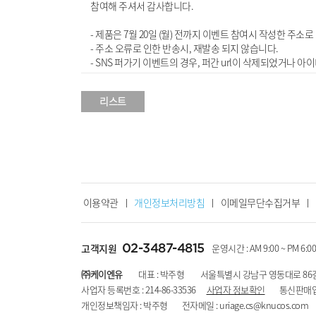
참여해 주셔서 감사합니다.
- 제품은 7월 20일 (월) 전까지 이벤트 참여시 작성한 주소
- 주소 오류로 인한 반송시, 재발송 되지 않습니다.
- SNS 퍼가기 이벤트의 경우, 퍼간 url이 삭제되었거나 
리스트
이용약관
ㅣ
개인정보처리방침
ㅣ
이메일무단수집거부
ㅣ
02-3487-4815
고객지원
운영시간 : AM 9:00 ~ PM 6:
㈜케이엔유
대표 : 박주형 서울특별시 강남구 영동대로 86길
사업자 등록번호 : 214-86-33536
사업자 정보확인
통신판매업신고번
개인정보책임자 : 박주형 전자메일 :
uriage.cs@knucos.com