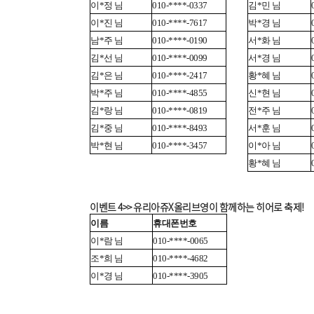
이*정 님
010-****-0337
김*민 님
이*진 님
010-****-7617
박*경 님
남*주 님
010-****-0190
서*화 님
김*선 님
010-****-0099
서*경 님
김*은 님
010-****-2417
황*혜 님
박*주 님
010-****-4855
신*현 님
김*랑 님
010-****-0819
전*주 님
김*중 님
010-****-8493
서*훈 님
박*현 님
010-****-3457
이*아 님
황*혜 님
이벤트 4>> 유리아쥬X올리브영이 함께하는 히어로 축제!
이름
휴대폰번호
이*람 님
010-****-0065
조*희 님
010-****-4682
이*경 님
010-****-3905