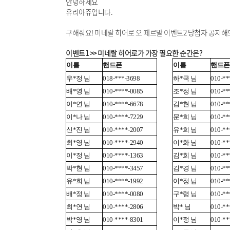
안녕하세요
유리아쥬입니다.
구해줘요! 미네랄 히어로 오 떼르말 이벤트2 당첨자 공지해
이벤트1 >> 미네랄 히어로가 가장 필요한 순간은?
이름
핸드폰
이름
핸드폰
우*정 님
018-***-3698
하*국 님
010-**
배*영 님
010-****-0085
조*정 님
010-**
이*연 님
010-****-6678
김*현 님
010-**
이*나 님
010-****-7229
문*희 님
010-**
신*진 님
010-****-2007
유*희 님
010-**
최*영 님
010-****-2940
이*화 님
010-**
이*정 님
010-****-1363
김*희 님
010-**
박*현 님
010-****-3457
김*경 님
010-**
유*희 님
010-****-1992
이*정 님
010-**
배*정 님
010-****-0080
구*령 님
010-**
최*연 님
010-****-2806
박* 님
010-**
박*영 님
010-****-8301
이*정 님
010-**