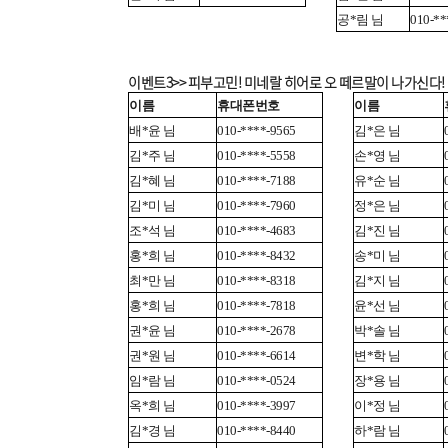
공*림 님
010-**
이벤트3>> 피부고민! 미네랄 히어로 오 떼르말이 나가신다!
이름
휴대폰번호
이름
배*윤 님
010-****-9565
김*은 님
김*주 님
010-****-5558
손*영 님
김*혜 님
010-****-7188
유*순 님
김*미 님
010-****-7960
정*은 님
조*석 님
010-****-4683
김*진 님
홍*희 님
010-****-8432
송*미 님
최*만 님
010-****-8318
김*지 님
홍*희 님
010-****-7818
윤*선 님
권*윤 님
010-****-2678
박*솔 님
권*원 님
010-****-6614
변*학 님
임*람 님
010-****-0524
장*용 님
옥*희 님
010-****-3997
이*정 님
김*경 님
010-****-8440
하*람 님