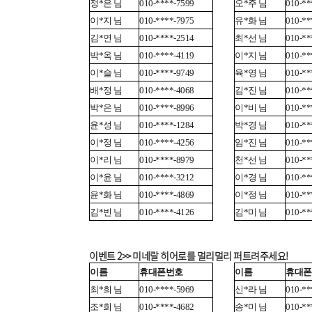
정*은 님
010-****-7599
오*주 님
010-**
이*지 님
010-****-7975
유*화 님
010-**
김*연 님
010-****-2514
최*선 님
010-**
박*옥 님
010-****-4119
이*지 님
010-**
이*슬 님
010-****-9749
육*영 님
010-**
배*정 님
010-****-4068
김*진 님
010-**
박*은 님
010-****-8996
이*비 님
010-**
윤*성 님
010-****-1284
박*경 님
010-**
이*정 님
010-****-4256
임*진 님
010-**
이*리 님
010-****-8979
천*선 님
010-**
이*윤 님
010-****-3212
이*경 님
010-**
윤*화 님
010-****-4869
이*정 님
010-**
김*빈 님
010-****-4126
김*미 님
010-**
이벤트 2>> 미네랄 히어로를 멀리멀리 퍼트려주세요!
이름
휴대폰번호
이름
휴대폰
최*희 님
010-****-5969
신*라 님
010-**
조*희 님
010-****-4682
송*미 님
010-**