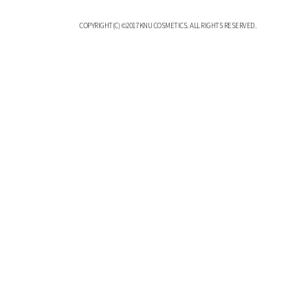
C
OPYRIGHT(C) ©2017 KNU COSMETICS. ALL RIGHTS RESERVED.